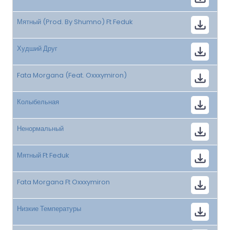
Мятный (Prod. By Shumno) Ft Feduk
Худший Друг
Fata Morgana (Feat. Oxxxymiron)
Колыбельная
Ненормальный
Мятный Ft Feduk
Fata Morgana Ft Oxxxymiron
Низкие Температуры