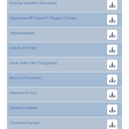
Fica De Quatão (Slowed)
Народжена В Серпні Ft Жадан І Собаки
Чернокнижник
Drill Ru 3 Ft Opt
Esce Odin Den' Ft Ligalayz
Bliss Out Yourself
I Believe In You
Твоими Глазами
Отгоните Рассвет