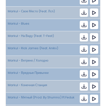
Markul - Свое Место (Feat. Лсп)
Markul - Blues
Markul - На Виду (Feat. T-Fest)
Markul - Rick James (Feat. Anikv)
Markul - Ветрено / Холодно
Markul - Вредные Привычки
Markul - Конечная Станция
Markul - Мятный (Prod. By Shumno) Ft Feduk